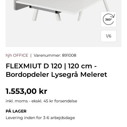
Åbn 360°
1
/
6
af
hjh OFFICE
|
Varenummer:
891008
FLEXMIUT D 120 | 120 cm -
Bordopdeler Lysegrå Meleret
Normalpris
1.553,00 kr
inkl. moms - ekskl. 45 kr forsendelse
PÅ LAGER
Levering inden for 3-6 arbejdsdage