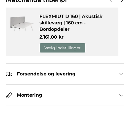
FLEXMIUT D 160 | Akustisk
skillevæg | 160 cm -
Bordopdeler
Normalpris
2.161,00 kr
Vælg indstillinger
Forsendelse og levering
Montering