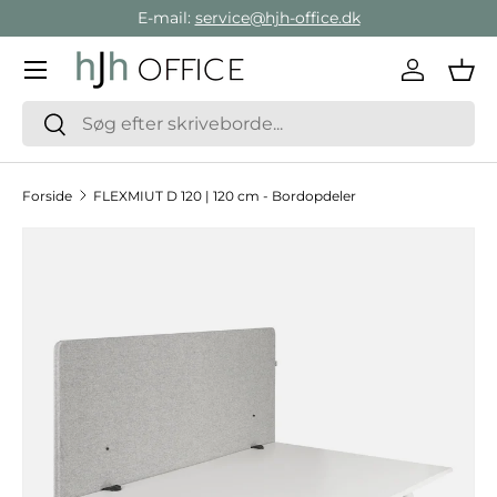
E-mail:
service@hjh-office.dk
Gå direkte til indholdet
Menu
Log ind
Ind
Søg
Søg
Forside
FLEXMIUT D 120 | 120 cm - Bordopdeler
Hop til produktinformation