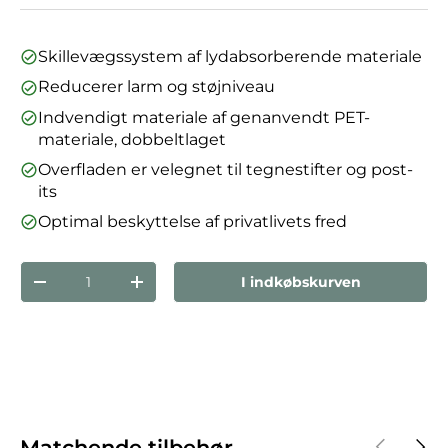
Skillevægssystem af lydabsorberende materiale
Reducerer larm og støjniveau
Indvendigt materiale af genanvendt PET-
materiale, dobbeltlaget
Overfladen er velegnet til tegnestifter og post-
its
Optimal beskyttelse af privatlivets fred
Antal
I indkøbskurven
Reducer mængden
Forøg mængden
Forrige
Næst
Matchende tilbehør