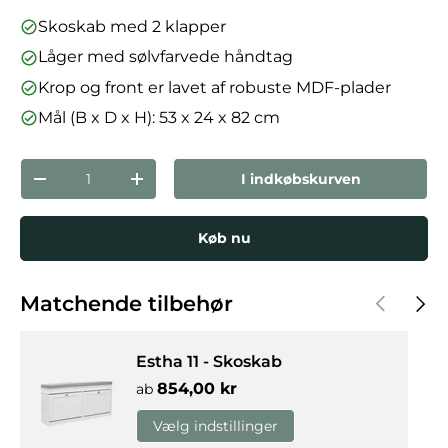
Skoskab med 2 klapper
Låger med sølvfarvede håndtag
Krop og front er lavet af robuste MDF-plader
Mål (B x D x H): 53 x 24 x 82 cm
Antal
I indkøbskurven
Reducer mængden
Forøg mængden
Køb nu
Forrige
Næst
Matchende tilbehør
Estha 11 - Skoskab
Normalpris
854,00 kr
ab
Vælg indstillinger