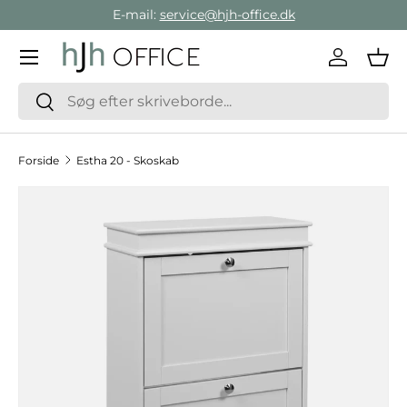
E-mail:
service@hjh-office.dk
Gå direkte til indholdet
Menu
Log ind
Ind
Søg
Søg
Forside
Estha 20 - Skoskab
Hop til produktinformation