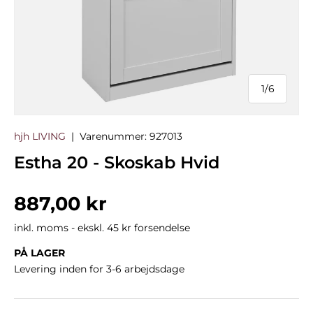
1
/
6
af
hjh LIVING
|
Varenummer:
927013
Estha 20 - Skoskab Hvid
Normalpris
887,00 kr
inkl. moms - ekskl. 45 kr forsendelse
PÅ LAGER
Levering inden for 3-6 arbejdsdage