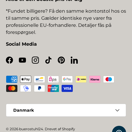
*Fundet billigere? Få den samme kontorstol hos os
til samme pris. Gælder identiske nye varer fra
professionelle EU-forhandlere. Detaljer fås på
forespørgsel.
Social Media
Facebook
YouTube
Instagram
TikTok
Pinterest
LinkedIn
Betalingsmetoder
Land/Region
Danmark
© 2026
buerostuhl24
.
Drevet af Shopify