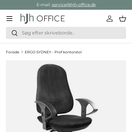
E-mail:
service@hjh-office.dk
Gå direkte til indholdet
Menu
Log ind
Ind
Søg
Søg
Forside
ERGO SYDNEY - Prof kontorstol
Hop til produktinformation