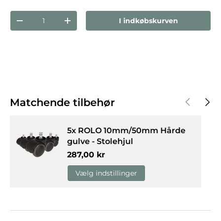
Antal
I indkøbskurven
Reducer mængden
Forøg mængden
Forrige
Næst
Matchende tilbehør
5x ROLO 10mm/50mm Hårde
gulve - Stolehjul
Normalpris
287,00 kr
Vælg indstillinger