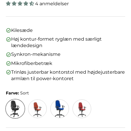
4 anmeldelser
Kilesæde
Høj kontur-formet ryglæn med særligt
lændedesign
Synkron-mekanisme
Mikrofiberbetræk
Trinløs justerbar kontorstol med højdejusterbare
armlæn til power-kontoret
Farve:
Sort
Sort
Orange
Blå
Rød