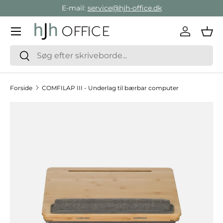
E-mail:
service@hjh-office.dk
Gå direkte til indholdet
Menu
Log ind
Ind
Søg
Søg
Forside
COMFILAP III - Underlag til bærbar computer
Hop til produktinformation