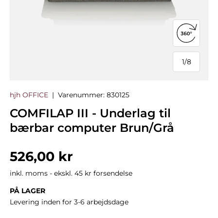
Åbn 360°
1
/
8
af
hjh OFFICE
|
Varenummer:
830125
COMFILAP III - Underlag til
bærbar computer Brun/Grå
Normalpris
526,00 kr
inkl. moms - ekskl. 45 kr forsendelse
PÅ LAGER
Levering inden for 3-6 arbejdsdage