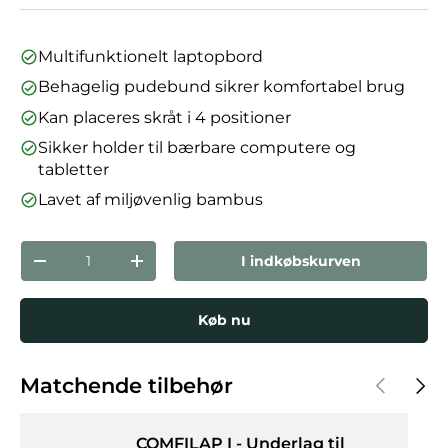
Multifunktionelt laptopbord
Behagelig pudebund sikrer komfortabel brug
Kan placeres skråt i 4 positioner
Sikker holder til bærbare computere og
tabletter
Lavet af miljøvenlig bambus
Antal
I indkøbskurven
Reducer mængden
Forøg mængden
Køb nu
Forrige
Næst
Matchende tilbehør
COMFILAP I - Underlag til