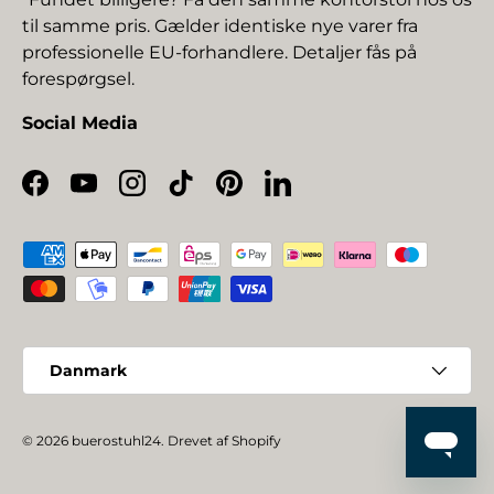
til samme pris. Gælder identiske nye varer fra
professionelle EU-forhandlere. Detaljer fås på
forespørgsel.
Social Media
Facebook
YouTube
Instagram
TikTok
Pinterest
LinkedIn
Betalingsmetoder
Land/Region
Danmark
© 2026
buerostuhl24
.
Drevet af Shopify