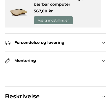
bærbar computer
Normalpris
567,00 kr
Vælg indstillinger
Forsendelse og levering
Montering
Beskrivelse