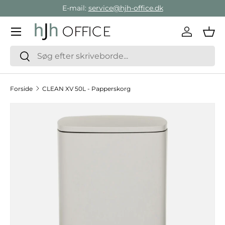
E-mail:
service@hjh-office.dk
Gå direkte til indholdet
Menu
Log ind
Ind
Søg
Søg
Forside
CLEAN XV 50L - Papperskorg
Hop til produktinformation