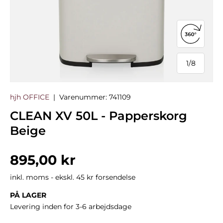
Åbn 360°
1
/
8
af
hjh OFFICE
|
Varenummer:
741109
CLEAN XV 50L - Papperskorg
Beige
Normalpris
895,00 kr
inkl. moms - ekskl. 45 kr forsendelse
PÅ LAGER
Levering inden for 3-6 arbejdsdage