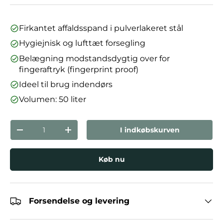
Firkantet affaldsspand i pulverlakeret stål
Hygiejnisk og lufttæt forsegling
Belægning modstandsdygtig over for
fingeraftryk (fingerprint proof)
Ideel til brug indendørs
Volumen: 50 liter
Antal
I indkøbskurven
Reducer mængden
Forøg mængden
Køb nu
Forsendelse og levering