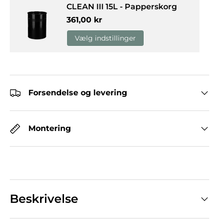
CLEAN III 15L - Papperskorg
Normalpris
361,00 kr
Vælg indstillinger
Forsendelse og levering
Montering
Beskrivelse