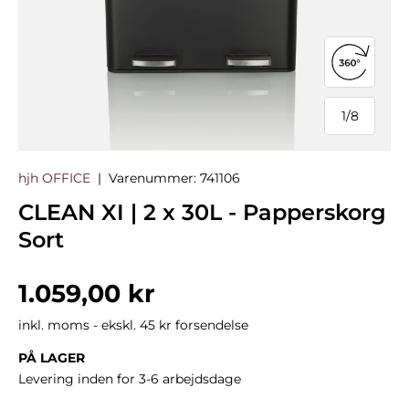
Åbn 360°
1
/
8
af
hjh OFFICE
|
Varenummer:
741106
CLEAN XI | 2 x 30L - Papperskorg
Sort
Normalpris
1.059,00 kr
inkl. moms - ekskl. 45 kr forsendelse
PÅ LAGER
Levering inden for 3-6 arbejdsdage