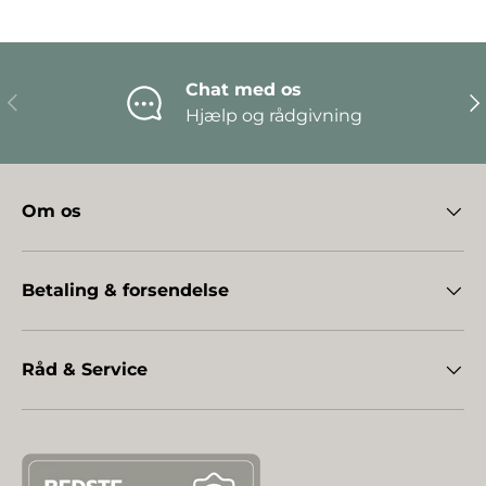
Chat med os
Forrige
Næ
Hjælp og rådgivning
Om os
Betaling & forsendelse
Råd & Service