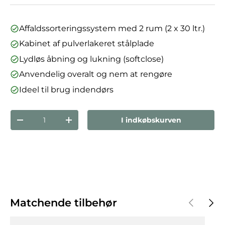
Affaldssorteringssystem med 2 rum (2 x 30 ltr.)
Kabinet af pulverlakeret stålplade
Lydløs åbning og lukning (softclose)
Anvendelig overalt og nem at rengøre
Ideel til brug indendørs
Antal
I indkøbskurven
Reducer mængden
Forøg mængden
Forrige
Næst
Matchende tilbehør