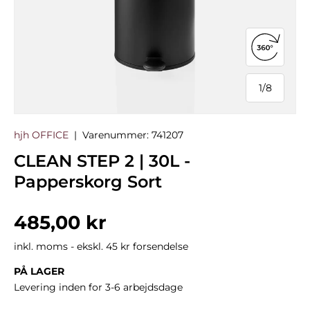
Åbn 360°
1
/
8
af
hjh OFFICE
|
Varenummer:
741207
CLEAN STEP 2 | 30L -
Papperskorg Sort
Normalpris
485,00 kr
inkl. moms - ekskl. 45 kr forsendelse
PÅ LAGER
Levering inden for 3-6 arbejdsdage