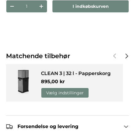
Antal
I indkøbskurven
Reducer mængden
Forøg mængden
Forrige
Næst
Matchende tilbehør
CLEAN 3 | 32 l - Papperskorg
Normalpris
895,00 kr
Vælg indstillinger
Forsendelse og levering