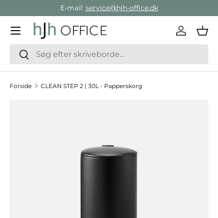
E-mail:
service@hjh-office.dk
Gå direkte til indholdet
Menu
Log ind
Ind
Søg
Søg
Forside
CLEAN STEP 2 | 30L - Papperskorg
Hop til produktinformation