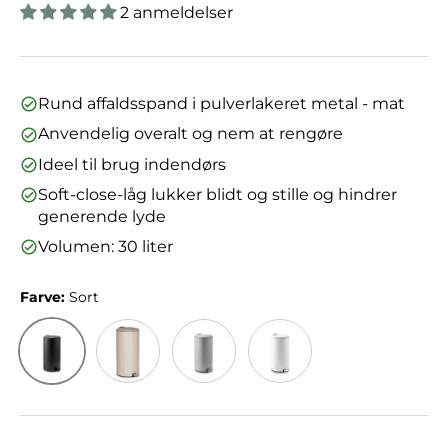
2 anmeldelser
Rund affaldsspand i pulverlakeret metal - mat
Anvendelig overalt og nem at rengøre
Ideel til brug indendørs
Soft-close-låg lukker blidt og stille og hindrer
generende lyde
Volumen: 30 liter
Farve:
Sort
Sort
Beige
Grå
Hvid