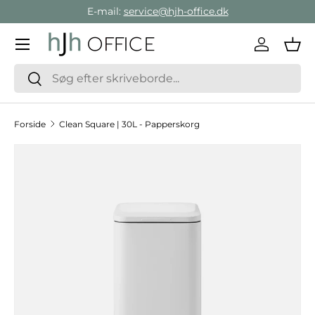
E-mail:
service@hjh-office.dk
Gå direkte til indholdet
Menu
Log ind
Ind
Søg
Søg
Forside
Clean Square | 30L - Papperskorg
Hop til produktinformation