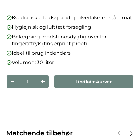
Kvadratisk affaldsspand i pulverlakeret stål - mat
Hygiejnisk og lufttæt forsegling
Belægning modstandsdygtig over for
fingeraftryk (fingerprint proof)
Ideel til brug indendørs
Volumen: 30 liter
Antal
I indkøbskurven
Reducer mængden
Forøg mængden
Forrige
Næst
Matchende tilbehør