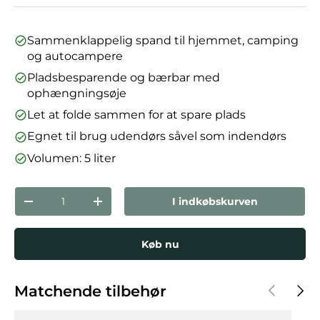
Sammenklappelig spand til hjemmet, camping
og autocampere
Pladsbesparende og bærbar med
ophængningsøje
Let at folde sammen for at spare plads
Egnet til brug udendørs såvel som indendørs
Volumen: 5 liter
Antal
I indkøbskurven
Reducer mængden
Forøg mængden
Køb nu
Forrige
Næst
Matchende tilbehør