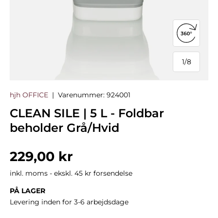
Åbn 360°
1
/
8
af
hjh OFFICE
|
Varenummer:
924001
CLEAN SILE | 5 L - Foldbar
beholder Grå/Hvid
Normalpris
229,00 kr
inkl. moms - ekskl. 45 kr forsendelse
PÅ LAGER
Levering inden for 3-6 arbejdsdage