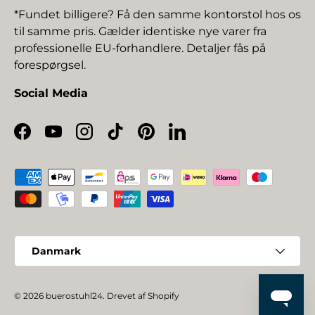
*Fundet billigere? Få den samme kontorstol hos os
til samme pris. Gælder identiske nye varer fra
professionelle EU-forhandlere. Detaljer fås på
forespørgsel.
Social Media
Facebook
YouTube
Instagram
TikTok
Pinterest
LinkedIn
Betalingsmetoder
Land/Region
Danmark
© 2026
buerostuhl24
.
Drevet af Shopify