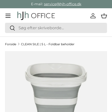
E-mail:
service@hjh-office.dk
Gå direkte til indholdet
Menu
Log ind
Ind
Søg
Søg
Forside
CLEAN SILE | 5 L - Foldbar beholder
Hop til produktinformation