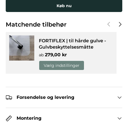
Køb nu
Forrige
Næst
Matchende tilbehør
FORTIFLEX | til hårde gulve -
Gulvbeskyttelsesmåtte
Normalpris
279,00 kr
ab
Vælg indstillinger
Forsendelse og levering
Montering