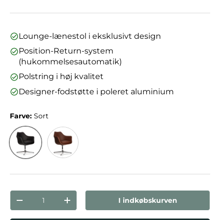
Lounge-lænestol i eksklusivt design
Position-Return-system
(hukommelsesautomatik)
Polstring i høj kvalitet
Designer-fodstøtte i poleret aluminium
Farve:
Sort
Sort
Brun
Antal
I indkøbskurven
Reducer mængden
Forøg mængden