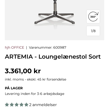
Åbn 360°
1
/
8
af
hjh OFFICE
|
Varenummer:
600987
ARTEMIA - Loungelænestol Sort
Normalpris
3.361,00 kr
inkl. moms - ekskl. 45 kr forsendelse
PÅ LAGER
Levering inden for 3-6 arbejdsdage
2 anmeldelser