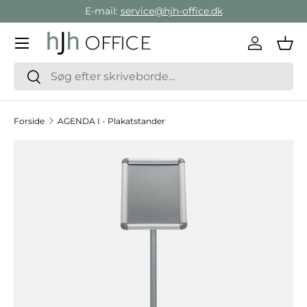
E-mail:
service@hjh-office.dk
Gå direkte til indholdet
Menu
Log ind
Ind
Søg
Søg
Forside
AGENDA I - Plakatstander
Hop til produktinformation