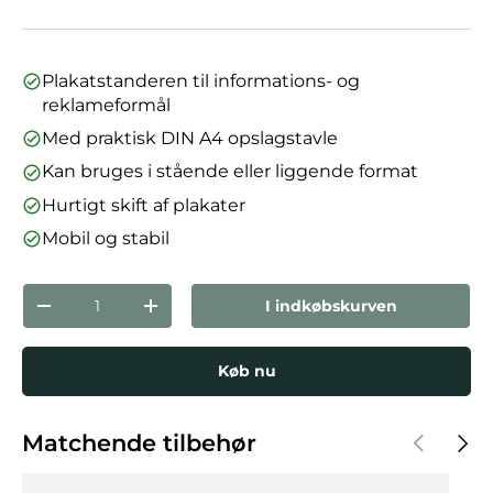
Plakatstanderen til informations- og
reklameformål
Med praktisk DIN A4 opslagstavle
Kan bruges i stående eller liggende format
Hurtigt skift af plakater
Mobil og stabil
Antal
I indkøbskurven
Reducer mængden
Forøg mængden
Køb nu
Forrige
Næst
Matchende tilbehør