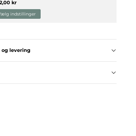
rmalpris
2,00 kr
Vælg indstillinger
g
allerivisning
 og levering