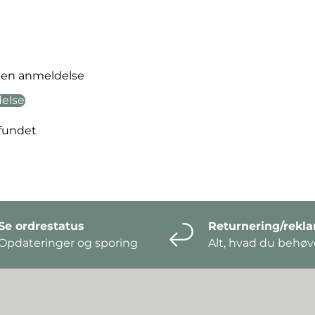
ve en anmeldelse
delse
fundet
Se ordrestatus
Returnering/rekl
Opdateringer og sporing
Alt, hvad du behøve