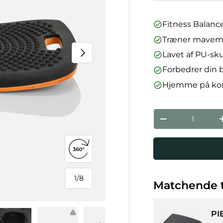
Fitness Balanc
Træner mavemu
Næste
Lavet af PU-sku
Forbedrer din 
Hjemme på kont
Antal
Reducer mæng
Åbn 360°-visning
1
/
8
Matchende t
af
PI