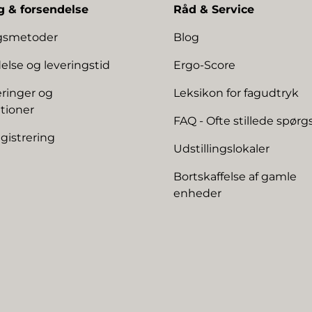
g & forsendelse
Råd & Service
ngsmetoder
Blog
else og leveringstid
Ergo-Score
ringer og
Leksikon for fagudtryk
tioner
FAQ - Ofte stillede spør
gistrering
Udstillingslokaler
Bortskaffelse af gamle
enheder