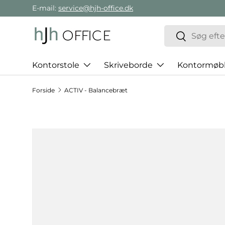
E-mail:
service@hjh-office.dk
Gå direkte til indholdet
Søg
Søg
Kontorstole
Skriveborde
Kontormøbl
Forside
ACTIV - Balancebræt
Hop til produktinformation