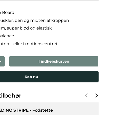
e Board
skler, ben og midten af kroppen
m, super blød og elastisk
balance
oret eller i motionscentret
I indkøbskurven
den
Forøg mængden
Køb nu
Forrige
Næste
ilbehør
EDINO STRIPE - Fodstøtte