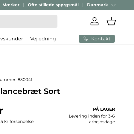
Mærker
Ofte stillede spørgsmål
Danmark
Land/Region
Log ind
Indkøbsk
Kontakt
rvskunder
Vejledning
nummer:
830041
alancebræt Sort
ris
r
PÅ LAGER
Levering inden for 3-6
45 kr forsendelse
arbejdsdage