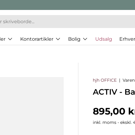
er
Kontorartikler
Bolig
Udsalg
Erhve
hjh OFFICE
|
Vare
ACTIV - B
Normalp
895,00 k
inkl. moms - ekskl. 