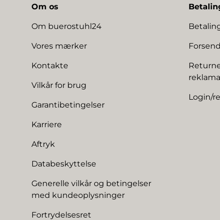
Om os
Betalin
Om buerostuhl24
Betali
Vores mærker
Forsend
Kontakte
Returne
reklama
Vilkår for brug
Login/re
Garantibetingelser
Karriere
Aftryk
Databeskyttelse
Generelle vilkår og betingelser
med kundeoplysninger
Fortrydelsesret