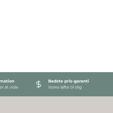
amation
Bedste pris-garanti
r at vide
Vores løfte til dig