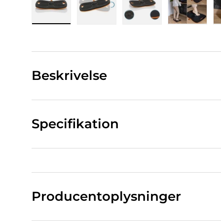
Indlæs billede 1 i gallerivisning
Indlæs billede 2 i gallerivisning
Indlæs billede 3 i ga
Indlæs bi
Beskrivelse
Specifikation
Producentoplysninger