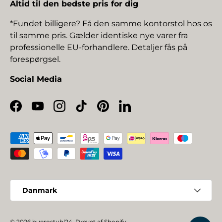
Altid til den bedste pris for dig
*Fundet billigere? Få den samme kontorstol hos os
til samme pris. Gælder identiske nye varer fra
professionelle EU-forhandlere. Detaljer fås på
forespørgsel.
Social Media
Facebook
YouTube
Instagram
TikTok
Pinterest
LinkedIn
Betalingsmetoder
Land/Region
Danmark
© 2026
buerostuhl24
.
Drevet af Shopify