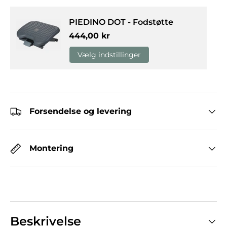
PIEDINO DOT - Fodstøtte
Normalpris
444,00 kr
Vælg indstillinger
Forsendelse og levering
Montering
Beskrivelse