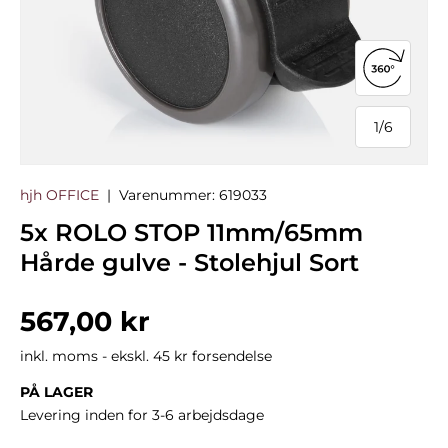
Åbn 360°
1
/
6
af
hjh OFFICE
|
Varenummer:
619033
5x ROLO STOP 11mm/65mm
Hårde gulve - Stolehjul Sort
Normalpris
567,00 kr
inkl. moms - ekskl. 45 kr forsendelse
PÅ LAGER
Levering inden for 3-6 arbejdsdage