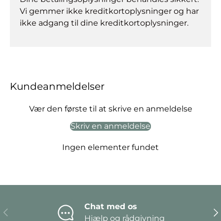
Vi gemmer ikke kreditkortoplysninger og har
ikke adgang til dine kreditkortoplysninger.
Kundeanmeldelser
Vær den første til at skrive en anmeldelse
Skriv en anmeldelse
Ingen elementer fundet
Chat med os
Forrige
Næ
Hjælp og rådgivning