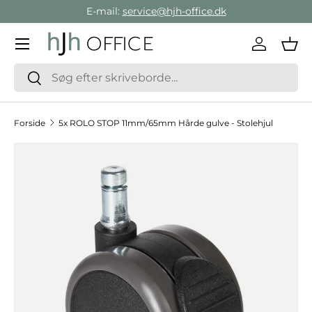
E-mail:
service@hjh-office.dk
Gå direkte til indholdet
Menu
Log ind
Ind
Søg
Søg
Forside
5x ROLO STOP 11mm/65mm Hårde gulve - Stolehjul
Hop til produktinformation