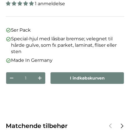
1 anmeldelse
5er Pack
Special-hjul med låsbar bremse; velegnet til
hårde gulve, som fx parket, laminat, fliser eller
sten
Made In Germany
Antal
I indkøbskurven
Reducer mængden
Forøg mængden
Forrige
Næst
Matchende tilbehør