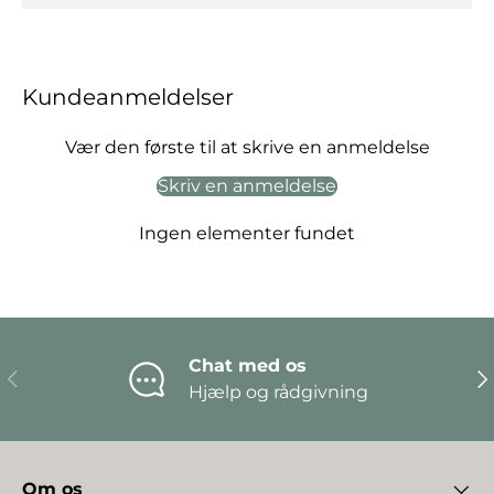
Kundeanmeldelser
Vær den første til at skrive en anmeldelse
Skriv en anmeldelse
Ingen elementer fundet
Chat med os
Forrige
Næ
Hjælp og rådgivning
Om os