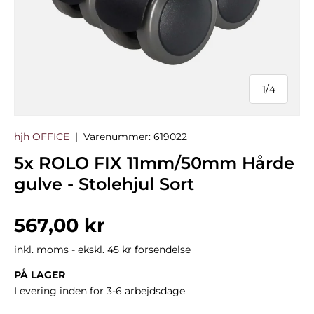
1
/
4
af
hjh OFFICE
|
Varenummer:
619022
5x ROLO FIX 11mm/50mm Hårde
gulve - Stolehjul Sort
Normalpris
567,00 kr
inkl. moms - ekskl. 45 kr forsendelse
PÅ LAGER
Levering inden for 3-6 arbejdsdage