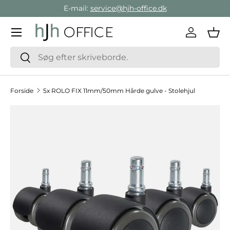
E-mail:
service@hjh-office.dk
Gå direkte til indholdet
Menu
Log ind
Ind
Søg
Søg
Forside
5x ROLO FIX 11mm/50mm Hårde gulve - Stolehjul
Hop til produktinformation