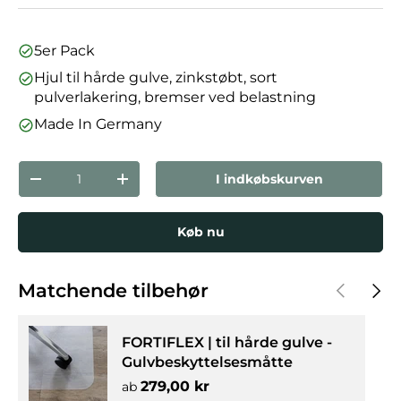
5er Pack
Hjul til hårde gulve, zinkstøbt, sort
pulverlakering, bremser ved belastning
Made In Germany
Antal
I indkøbskurven
Reducer mængden
Forøg mængden
Køb nu
Forrige
Næst
Matchende tilbehør
FORTIFLEX | til hårde gulve -
Gulvbeskyttelsesmåtte
Normalpris
279,00 kr
ab