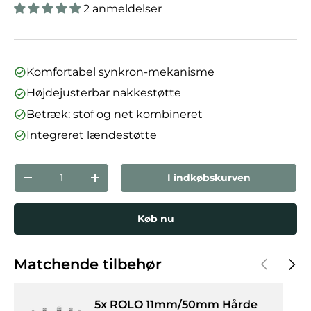
2 anmeldelser
Komfortabel synkron-mekanisme
Højdejusterbar nakkestøtte
Betræk: stof og net kombineret
Integreret lændestøtte
Antal
I indkøbskurven
Reducer mængden
Forøg mængden
Køb nu
Forrige
Næst
Matchende tilbehør
5x ROLO 11mm/50mm Hårde