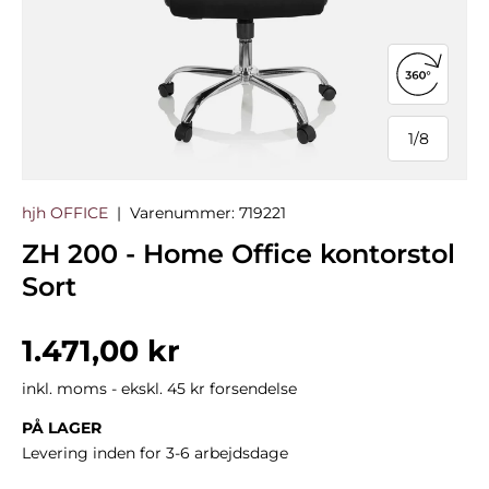
Åbn 360°
1
/
8
af
hjh OFFICE
|
Varenummer:
719221
ZH 200 - Home Office kontorstol
Sort
Normalpris
1.471,00 kr
inkl. moms - ekskl. 45 kr forsendelse
PÅ LAGER
Levering inden for 3-6 arbejdsdage