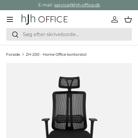
E-mail:
service@hjh-office.dk
Gå direkte til indholdet
Menu
Log ind
Ind
Søg
Søg
Forside
ZH 200 - Home Office kontorstol
Hop til produktinformation