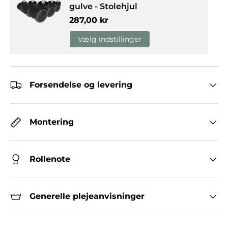
gulve - Stolehjul
Normalpris
287,00 kr
Vælg indstillinger
Forsendelse og levering
Montering
Rollenote
Generelle plejeanvisninger