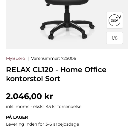
Åbn 360°
1
/
8
af
MyBuero
|
Varenummer:
725006
RELAX CL120 - Home Office
kontorstol Sort
Normalpris
2.046,00 kr
inkl. moms - ekskl. 45 kr forsendelse
PÅ LAGER
Levering inden for 3-6 arbejdsdage