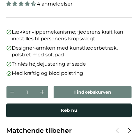
4 anmeldelser
Lækker vippemekanisme; fjederens kraft kan
indstilles til personens kropsvægt
Designer-armlæn med kunstlæderbetræk,
polstret med softpad
Trinløs højdejustering af sæde
Med kraftig og blød polstring
Antal
I indkøbskurven
Reducer mængden
Forøg mængden
Køb nu
Forrige
Næst
Matchende tilbehør