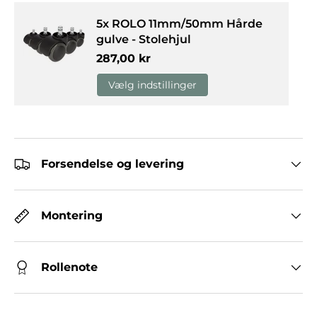
5x ROLO 11mm/50mm Hårde
gulve - Stolehjul
Normalpris
287,00 kr
Vælg indstillinger
Forsendelse og levering
Montering
Rollenote