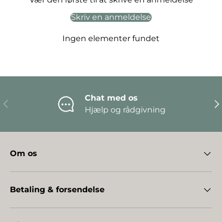
Skriv en anmeldelse
Ingen elementer fundet
Chat med os
Forrige
Næ
Hjælp og rådgivning
Om os
Betaling & forsendelse