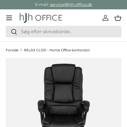
E-mail:
service@hjh-office.dk
Gå direkte til indholdet
Menu
Log ind
Ind
Søg
Søg
Forside
RELAX CL120 - Home Office kontorstol
Hop til produktinformation