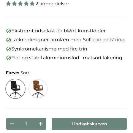
2 anmeldelser
Ekstremt ridsefast og blødt kunstlæder
Lækre designer-armlæn med Softpad-polstring
Synkromekanisme med fire trin
Flot og stabil aluminiumsfod i matsort lakering
Farve:
Sort
Sort
Camel
Antal
I indkøbskurven
Reducer mængden
Forøg mængden