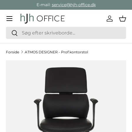
E-mail:
service@hjh-office.dk
Gå direkte til indholdet
Menu
Log ind
Ind
Søg
Søg
Forside
ATMOS DESIGNER - Prof kontorstol
Hop til produktinformation