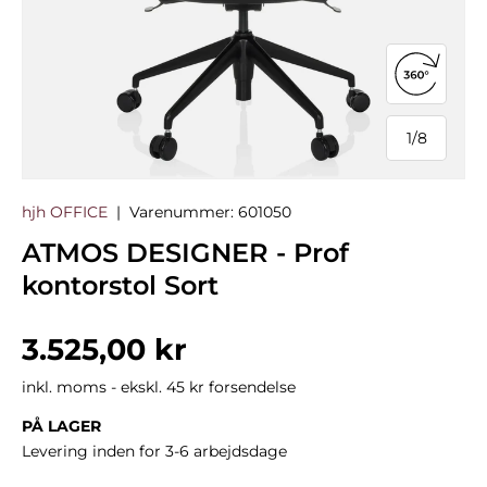
Åbn 360°
1
/
8
af
hjh OFFICE
|
Varenummer:
601050
ATMOS DESIGNER - Prof
kontorstol Sort
Normalpris
3.525,00 kr
inkl. moms - ekskl. 45 kr forsendelse
PÅ LAGER
Levering inden for 3-6 arbejdsdage