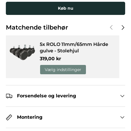
Køb nu
Forrige
Næst
Matchende tilbehør
5x ROLO 11mm/65mm Hårde
gulve - Stolehjul
Normalpris
319,00 kr
Vælg indstillinger
Forsendelse og levering
Montering